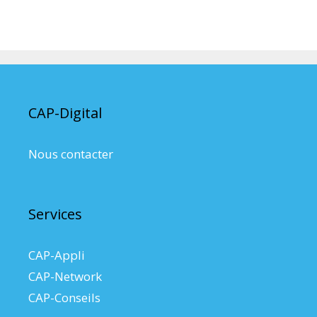
N
a
v
i
g
CAP-Digital
a
t
i
Nous contacter
o
n
d
e
Services
s
a
r
CAP-Appli
t
i
CAP-Network
c
CAP-Conseils
l