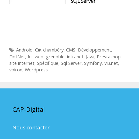
É
Android
,
C#
,
chambéry
,
CMS
,
Développement
,
t
DotNet
,
full web
,
grenoble
,
intranet
,
Java
,
Prestashop
,
i
site internet
,
Spécifique
,
Sql Server
,
Symfony
,
VB.net
,
q
voiron
,
Wordpress
u
e
t
t
e
CAP-Digital
s
Nous contacter