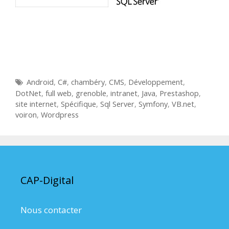
É
Android
,
C#
,
chambéry
,
CMS
,
Développement
,
t
DotNet
,
full web
,
grenoble
,
intranet
,
Java
,
Prestashop
,
i
site internet
,
Spécifique
,
Sql Server
,
Symfony
,
VB.net
,
q
voiron
,
Wordpress
u
e
t
t
e
CAP-Digital
s
Nous contacter